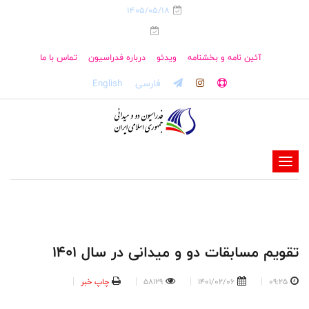
1405/05/18
آئین نامه و بخشنامه
ویدئو
درباره فدراسیون
تماس با ما
فارسی
English
-
-
-
-
-
تقویم مسابقات دو و میدانی در سال 1401
-
09:25
1401/02/06
58129
چاپ خبر