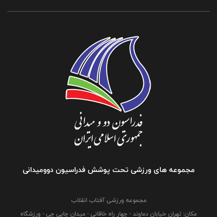
مجموعه های ورزشی تحت پوشش فدراسیون دوومیدانی
مجموعه ورزشی آفتاب انقلاب
مکان: تهران خیابان دماوند - چهار راه خاقانی - میدان چایی چی - ورزشگاه