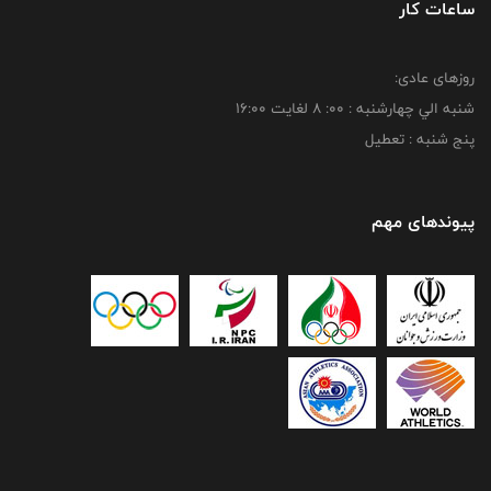
ساعات کار
روزهای عادی:
شنبه الي چهارشنبه : 00: 8 لغايت 16:00
پنج شنبه : تعطیل
پیوندهای مهم