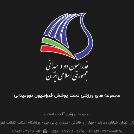
مجموعه های ورزشی تحت پوشش فدراسیون دوومیدانی
مجموعه ورزشی آفتاب انقلاب
ان: تهران خیابان دماوند - چهار راه خاقانی - میدان چایی چی - ورزشگاه آفتاب انقلاب تهرا
+(9821) 77480014
+(9821) 77480016
+(9821) 77480012