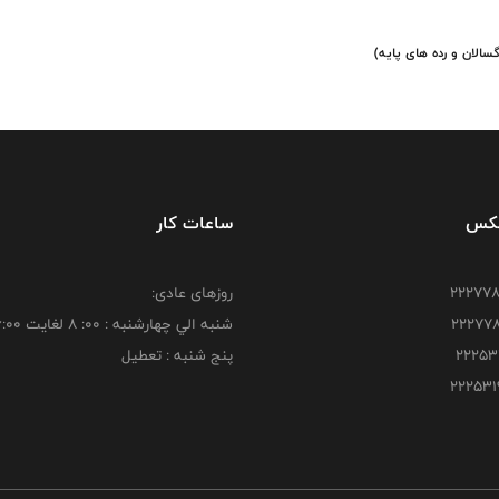
سالان و رده های پایه)
فکس
ساعات کار
روزهای عادی:
شنبه الي چهارشنبه : 00: 8 لغايت 16:00
پنج شنبه : تعطیل