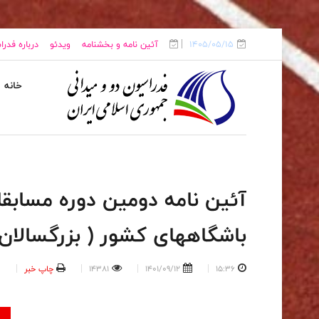
1405/05/15
آئین نامه و بخشنامه
ویدئو
درباره فدر
خانه
آئین نامه دومین دوره مسابق
باشگاههای کشور ( بزرگسالان 
15:36
1401/09/12
14381
چاپ خبر