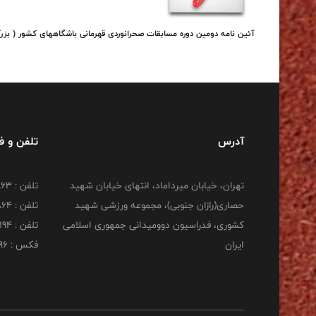
آئین نامه دومین دوره مسابقات صحرانوردی قهرمانی باشگاههای کشور ( بزرگ
آدرس
تلفن و 
تهران، خیابان میرداماد، انتهای خیابان شهید
تلفن : 22277863
حصاری(رازان جنوبی)، مجموعه ورزشی شهید
تلفن : 22277864
کشوری، فدراسیون دوومیدانی جمهوری اسلامی
تلفن : 22253194
ایران
فکس : 22253196