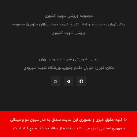
مجموعه ورزشی شهید کشوری
مکان:تهران ، خیابان میرداماد، انتهای شهید حصاری(رازان جنوبی)، مجموعه
ورزشی شهید کشوری
مجموعه ورزشی شهید شیرودی تهران
مکان: تهران، خیابان مفتح جنوبی، ورزشگاه شهید شیرودی
© کليه حقوق خبری و تصويری اين سايت متعلق به فدراسيون دو و میدانی
جمهوري اسلامي ايران می باشد.استفاده از مطالب با ذكر منبع آزاد است.