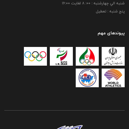
شنبه الي چهارشنبه : 00: 8 لغايت 16:00
پنج شنبه : تعطیل
پیوندهای مهم