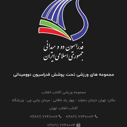
مجموعه های ورزشی تحت پوشش فدراسیون دوومیدانی
مجموعه ورزشی آفتاب انقلاب
مکان: تهران خیابان دماوند - چهار راه خاقانی - میدان چایی چی - ورزشگاه
آفتاب انقلاب تهران
+(9821) 77480016
+(9821) 77480012
+(9821) 77480014