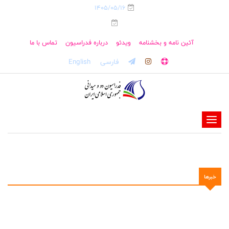
1405/05/16
آئین نامه و بخشنامه
ویدئو
درباره فدراسیون
تماس با ما
فارسی
English
-
-
-
-
خبرها
-
-