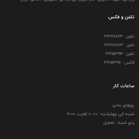
تلفن و فکس
تلفن : 22277863
تلفن : 22277864
تلفن : 22253194
فکس : 22253196
ساعات کار
روزهای عادی:
شنبه الي چهارشنبه : 00: 8 لغايت 16:00
پنج شنبه : تعطیل