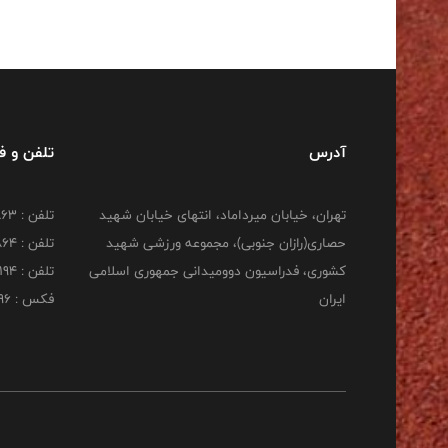
آدرس
تلفن و 
تهران، خیابان میرداماد، انتهای خیابان شهید
تلفن : 22277863
حصاری(رازان جنوبی)، مجموعه ورزشی شهید
تلفن : 22277864
کشوری، فدراسیون دوومیدانی جمهوری اسلامی
تلفن : 22253194
ایران
فکس : 22253196