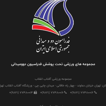
مجموعه های ورزشی تحت پوشش فدراسیون دوومیدانی
مجموعه ورزشی آفتاب انقلاب
ان: تهران خیابان دماوند - چهار راه خاقانی - میدان چایی چی - ورزشگاه آفتاب انقلاب تهرا
+(9821) 77480014
+(9821) 77480016
+(9821) 77480012