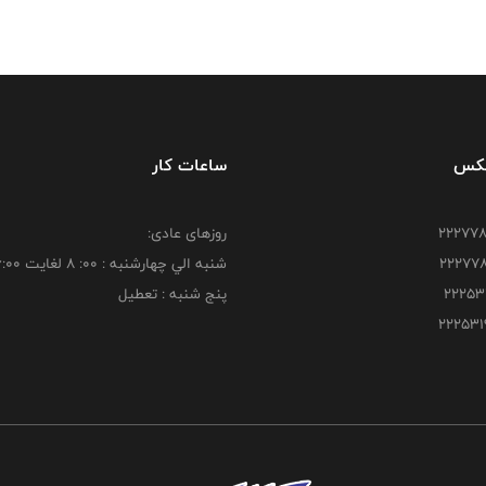
فکس
ساعات کار
روزهای عادی:
شنبه الي چهارشنبه : 00: 8 لغايت 16:00
پنج شنبه : تعطیل