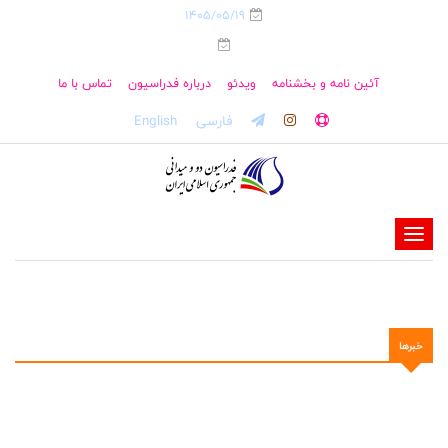
1405/05/19
آئین نامه و بخشنامه
ویدئو
درباره فدراسیون
تماس با ما
فارسی
English
-
-
-
-
خبرها
-
-