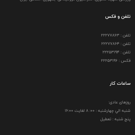
تلفن و فکس
تلفن : 22277863
تلفن : 22277864
تلفن : 22253194
فکس : 22253196
ساعات کار
روزهای عادی:
شنبه الي چهارشنبه : 00: 8 لغايت 16:00
پنج شنبه : تعطیل