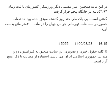
در این ماده همچنین امیر مقدمی دیگر ورزشکار کشورمان با ثبت زمان
۵۳.۹۴ثانیه در جایگاه پنجم قرار گرفت.
گفتنی است، بی باک طی چند روز گذشته موفق شده بود حد نصاب
حضور در مسابقات قهرمانی جوانان جهان را در ماده ۴۰۰متر مانع بدست
آورد.
15055
1400/03/23
16:15
© کليه حقوق خبری و تصويری اين سايت متعلق به فدراسيون دو و
میدانی جمهوري اسلامي ايران می باشد. استفاده از مطالب با ذكر منبع
آزاد است.