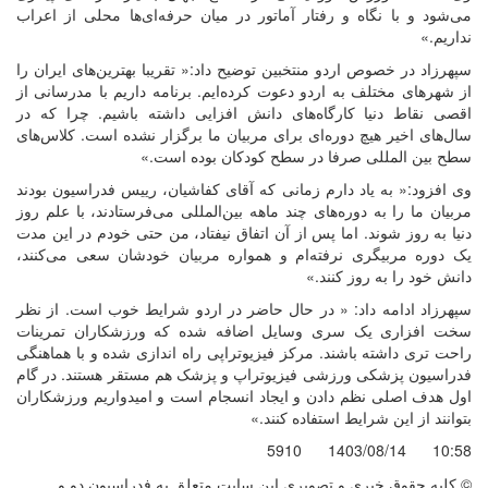
می‌شود و با نگاه و رفتار آماتور در میان حرفه‌ای‌ها محلی از اعراب
نداریم.»
سپهرزاد در خصوص اردو منتخبین توضیح داد:« تقریبا بهترین‌های ایران را
از شهرهای مختلف به اردو دعوت کرده‌ایم. برنامه داریم با مدرسانی از
اقصی نقاط دنیا کارگاه‌های دانش افزایی داشته باشیم. چرا که در
سال‌های اخیر هیچ دوره‌ای برای مربیان ما برگزار نشده است. کلاس‌های
سطح بین المللی صرفا در سطح کودکان بوده است.»
وی افزود:« به یاد دارم زمانی که آقای کفاشیان، رییس فدراسیون بودند
مربیان ما را به دوره‌های چند ماهه بین‌المللی می‌فرستادند، با علم روز
دنیا به روز شوند. اما پس از آن اتفاق نیفتاد، من حتی خودم در این مدت
یک دوره مربیگری نرفته‌ام و همواره مربیان خودشان سعی می‌کنند،
دانش خود را به روز کنند.»
سپهرزاد ادامه داد: « در حال حاضر در اردو شرایط خوب است. از نظر
سخت افزاری یک سری وسایل اضافه شده که ورزشکاران تمرینات
راحت تری داشته باشند. مرکز فیزیوتراپی راه اندازی شده و با هماهنگی
فدراسیون پزشکی ورزشی فیزیوتراپ و پزشک هم مستقر هستند. در گام
اول هدف اصلی نظم دادن و ایجاد انسجام است و امیدواریم ورزشکاران
بتوانند از این شرایط استفاده کنند.»
5910
1403/08/14
10:58
© کليه حقوق خبری و تصويری اين سايت متعلق به فدراسيون دو و