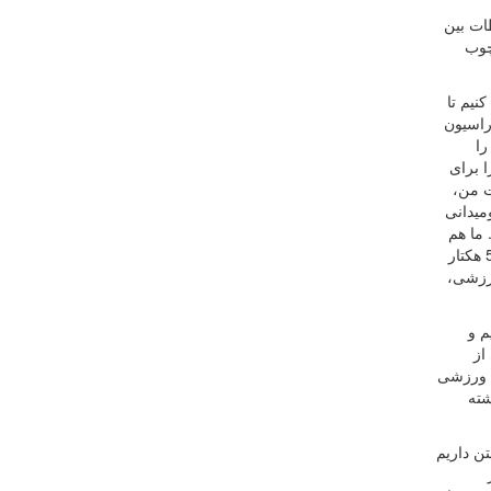
ات بین
چوب
نیم تا
راسیون
را
 برای
ت من،
میدانی
 ما هم
از محل برنامه های اقتصادی که برای فدراسیون ترتیب داده بودیم، زمین فعلی مجموعه آفتاب انقلاب را خریداری کردیم و ساختیم. حدود 5/3 هکتار
ورزشی،
م و
از
ه ورزشی
شته
ن داریم