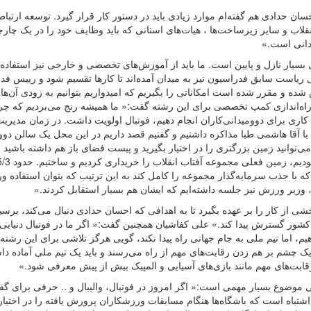
ن حدادی هم گفته‌ام موارد زیادی باید در دستور کار قرار گیرد. توسعه ارتباط
لاب و سایر زیرساخت‌ها ، هیات‌های استانی که باید وظایف خود را در یک چار
یدانی است.»
یار نازل و پایین است. ما باید از آموزش‌های تخصصی و خارجی نیز استفاده ک
 ریاست سابق فدراسیون نیز به میدان آمده‌اند تا کارها تقسیم شود و رییس فد
ده و مقرر شده است امکاناتی را بگیریم که امیدواریم بتوانیم به زودی آن‌ها 
اه‌اندازی کمپ تخصصی برای این رشته گفت:« ما همیشه رنج می‌بردیم که چرا
ری برای دوومیدانی‌کاران انجام دهیم، فوتبال اولویت داشت. در زمان مدیری
ا آقا هاشمی طبا مذاکره داشتیم و گفتیم قصد داریم در این محل یک سالن دوو
توانید زمین بزرگتری را در اختیار بگیرید و پیست فضای باز هم داشته باشید .
ه با جذب سرمایه‌گذار مجموعه را کامل کند به این ترتیب که بتوان استفاده 
، وزیر ورزش نیز جلسه داشته‌ایم که ایشان هم بسیار استقابل کردند.»
 از کار را بر عهده بگیرد تا به اهدافی که احسان حدادی دنبال می‌کند، برسی
شور گسترش پیدا کند.» علی کفاشیان همچنین گفت:« اگر ما در فوتبال دنیایی 
هیم، اما تیم ملی به جام جهانی راه پیدا نکند، گویی هرگز تلاشی برای این رشت
ک چشم بر هم زدن رقابت‌های مهم از راه می‌رسند و باید یک تیم ملی آماده دا
قابت‌های مهم مانند بازی‌های آسیایی و المپیک بیش از پیش معرفی شود.»
موضوع بسیار مهمی است:« اگر امروز در فوتبال، والیبال و .. حرفی برای گفت
باه است که باشگاه‌ها هنگام مسابقات ورزشکاران پرورش یافته را در اختیار