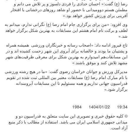
رضا (ع) گفت:« احسان حدادی را فردی دلسوز و پر تلاش می دانم و
مطمئن هستم دوومیدانی با حضور او شاهد روز‌های درخشانی با افتخار
آفرینی برای ورزش کشور خواهد بود.»
وی افزود: «من برای برگزاری جام‌ امام رضا (ع) نگرانی ندارم، میدانم به
لطف و برکت نام امام هشتم این مسابقات به بهترین شکل برگزار خواهد
شد.»
تاج فیروز ادامه داد: «اصحاب رسانه و خبرنگاران ورزشی همیشه همراه
و پشتیبان ما بودند و خالصانه برای آبروی این شهر زحمت کشیده اند و در
این مسابقات‌هم امیدوارم به بهترین شکل برای معرفی ظرفیت‌های شهر
مشهد تلاش کنند و موفق باشند.»
مدیرکل ورزش و جوانان خراسان رضوی گفت: «ما در هیچ رشته ورزشی
با نام مبارک امام رضا (ع) مسابقات معتبر بین المللی ثبت شده در تقویم
فدراسیون جهانی نداریم و همه مسئولیم تا این مسابقات آبرومندانه
برگزار شود.»
1984
1404/01/22
19:34
© کليه حقوق خبری و تصويری اين سايت متعلق به فدراسيون دو و
میدانی جمهوري اسلامي ايران می باشد. استفاده از مطالب با ذكر منبع
آزاد است.