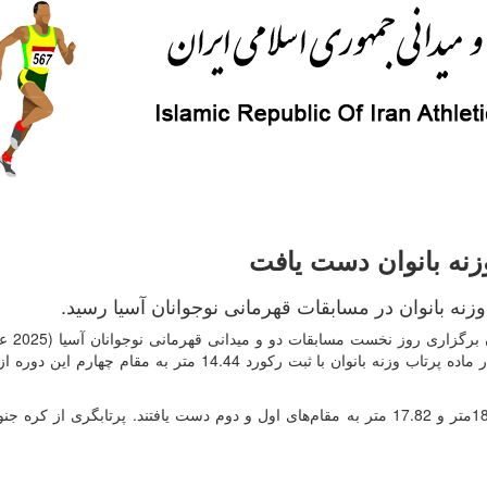
زنه بانوان دست یافت
وزنه بانوان در مسابقات قهرمانی نوجوانان آسیا رسید.
به گزارش روابط عمومی فد
عصر امروز (سه شنبه 26 فروردین) ام‌البنین طهرانی فرد در ماده پرتاب وزنه بانوان با ثبت رکورد 14.44 متر به م
در این مسابقه، دو پرتابگر چینی به ترتیب با رکوردهای 18.47متر و 17.82 متر به مقام‌های اول و دوم دست یافتند. پرتابگری از