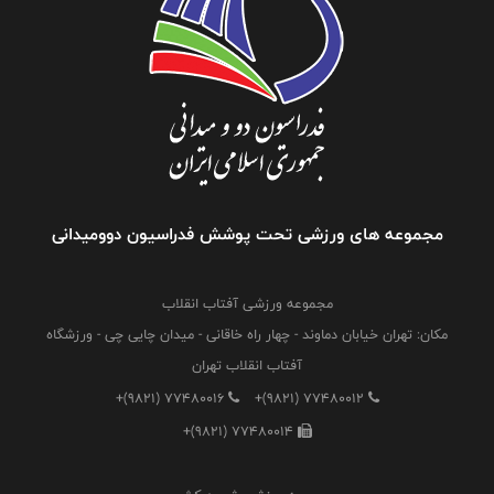
مجموعه های ورزشی تحت پوشش فدراسیون دوومیدانی
مجموعه ورزشی آفتاب انقلاب
مکان: تهران خیابان دماوند - چهار راه خاقانی - میدان چایی چی - ورزشگاه
آفتاب انقلاب تهران
+(9821) 77480016
+(9821) 77480012
+(9821) 77480014