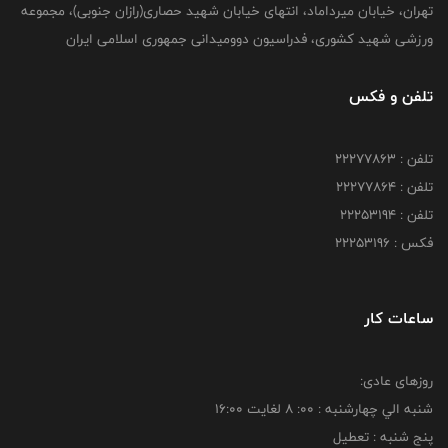
تهران، خیابان میرداماد، انتهای خیابان شهید حصاری(رازان جنوبی)، مجموعه
ورزشی شهید کشوری، فدراسیون دوومیدانی جمهوری اسلامی ایران
تلفن و فکس
تلفن : 22277863
تلفن : 22277864
تلفن : 22253194
فکس : 22253196
ساعات کار
روزهای عادی:
شنبه الي چهارشنبه : 00: 8 لغايت 16:00
پنج شنبه : تعطیل