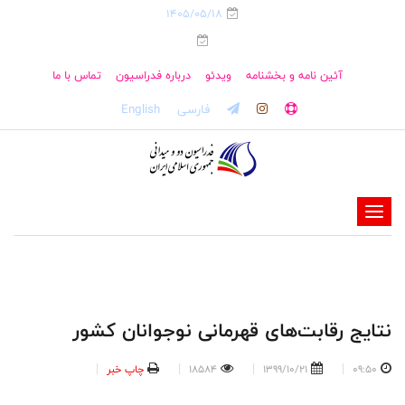
1405/05/18
آئین نامه و بخشنامه
ویدئو
درباره فدراسیون
تماس با ما
فارسی
English
-
-
-
-
-
نتایج رقابت‌های قهرمانی نوجوانان کشور
-
09:50
1399/10/21
18584
چاپ خبر