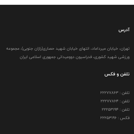
آدرس
تهران، خیابان میرداماد، انتهای خیابان شهید حصاری(رازان جنوبی)، مجموعه
ورزشی شهید کشوری، فدراسیون دوومیدانی جمهوری اسلامی ایران
تلفن و فکس
تلفن : 22277863
تلفن : 22277864
تلفن : 22253194
فکس : 22253196