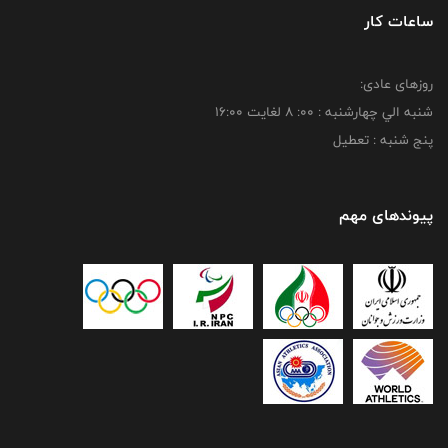
ساعات کار
روزهای عادی:
شنبه الي چهارشنبه : 00: 8 لغايت 16:00
پنج شنبه : تعطیل
پیوندهای مهم