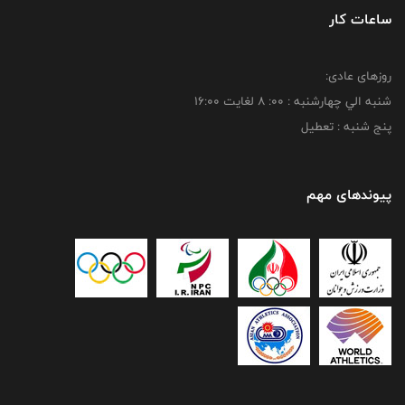
ساعات کار
روزهای عادی:
شنبه الي چهارشنبه : 00: 8 لغايت 16:00
پنج شنبه : تعطیل
پیوندهای مهم