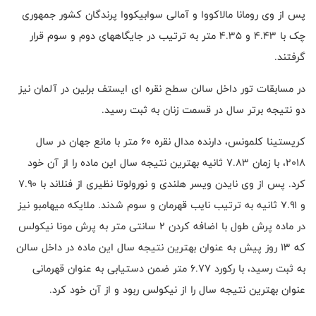
پس از وی رومانا مالاکووا و آمالی سوابیکووا پرندگان کشور جمهوری
چک با ۴.۴۳ و ۴.۳۵ متر به ترتیب در جایگاههای دوم و سوم قرار
گرفتند.
در مسابقات تور داخل سالن سطح نقره ای ایستف برلین در آلمان نیز
دو نتیجه برتر سال در قسمت زنان به ثبت رسید.
کریستینا کلمونس، دارنده مدال نقره ۶۰ متر با مانع جهان در سال
۲۰۱۸، با زمان ۷.۸۳ ثانیه بهترین نتیجه سال این ماده را از آن خود
کرد. پس از وی نایدن ویسر هلندی و نورولوتا نظیری از فنلاند با ۷.۹۰
و ۷.۹۱ ثانیه به ترتیب نایب قهرمان و سوم شدند. ملایکه میهامبو نیز
در ماده پرش طول با اضافه کردن ۲ سانتی متر به پرش مونا نیکولس
که ۱۳ روز پیش به عنوان بهترین نتیجه سال این ماده در داخل سالن
به ثبت رسید، با رکورد ۶.۷۷ متر ضمن دستیابی به عنوان قهرمانی
عنوان بهترین نتیجه سال را از نیکولس ربود و از آن خود کرد.