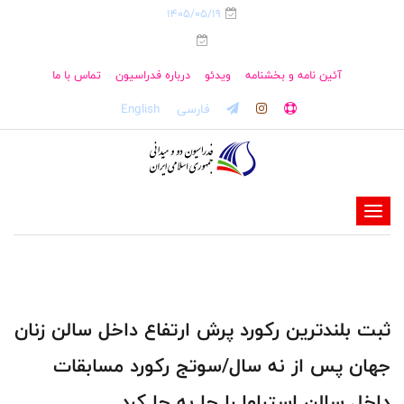
1405/05/19
آئین نامه و بخشنامه
ویدئو
درباره فدراسیون
تماس با ما
فارسی
English
-
-
-
-
-
ثبت بلندترین رکورد پرش ارتفاع داخل سالن زنان
-
جهان پس از نه سال/سوتج رکورد مسابقات
داخل سالن استراوا را جا به جا کرد