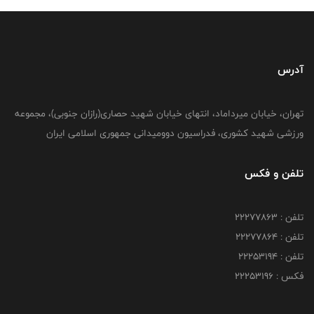
آدرس
تهران، خیابان میرداماد، انتهای خیابان شهید حصاری(رازان جنوبی)، مجموعه
ورزشی شهید کشوری، فدراسیون دوومیدانی جمهوری اسلامی ایران
تلفن و فکس
تلفن : 22277863
تلفن : 22277864
تلفن : 22253194
فکس : 22253196