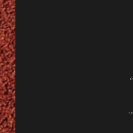
ن
وری