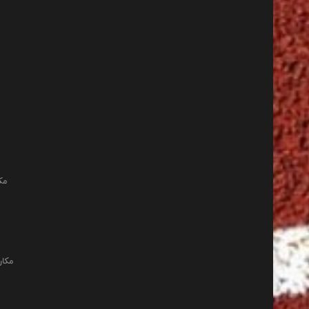
مک
مکان