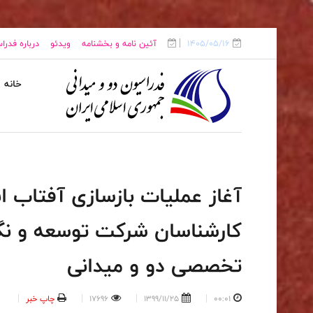
1405/05/16
آئین نامه و بخشنامه
ویدئو
درباره فدرا
خانه
آغاز عملیات بازسازی آفتاب انق
کارشناسان شرکت توسعه و نگ
تخصصی دو و میدانی
00:01
1399/11/25
17696
چاپ خبر