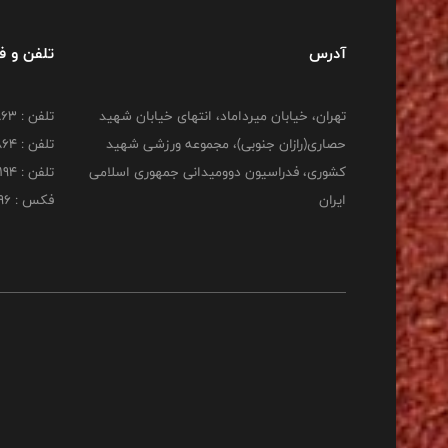
آدرس
تلفن و 
تهران، خیابان میرداماد، انتهای خیابان شهید
تلفن : 22277863
حصاری(رازان جنوبی)، مجموعه ورزشی شهید
تلفن : 22277864
کشوری، فدراسیون دوومیدانی جمهوری اسلامی
تلفن : 22253194
ایران
فکس : 22253196