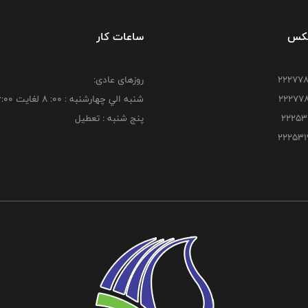
فکس
ساعات کار
روزهای عادی:
شنبه الي چهارشنبه : 00: 8 لغايت 16:00
پنج شنبه : تعطیل