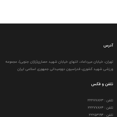
آدرس
تهران، خیابان میرداماد، انتهای خیابان شهید حصاری(رازان جنوبی)، مجموعه
ورزشی شهید کشوری، فدراسیون دوومیدانی جمهوری اسلامی ایران
تلفن و فکس
تلفن : 22277863
تلفن : 22277864
تلفن : 22253194