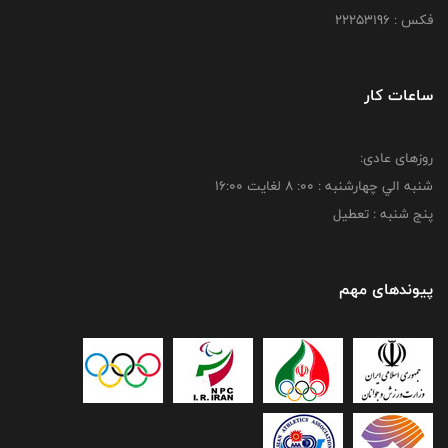
فکس : 22253196
ساعات کار
روزهای عادی:
شنبه الي چهارشنبه : 00: 8 لغايت 16:00
پنج شنبه : تعطیل
پیوندهای مهم