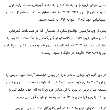
سالن مردان اروپا را جا به جا کند و به مقام قهرمانی دست یابد. این
رکورد پیش از این با ۳:۳۳.۳۲ دقیقه متعلق به آندرس ماموئل دیاس
اسپانیایی بود که ۲۴ فوریه ۱۹۹۹ به ثبت رسید.
پس از وی مارسین لواندووسکی از لهستان که در مسابقات قهرمانی
داخل سالن اروپا ۲۰۱۹ در گلاسکو اینگبریگستن را شکست داده بود با
اختلاف و با ۳:۳۶.۸۳ دقیقه نایب قهرمان شد و محمد کتیر اسپانیایی
نیز با ۳:۳۶.۸۹ دقیقه در جایگاه سوم ایستاد.
در تور قاره ای جهانی سطح نقره در روئن فرانسه، آرماند دوپلانتیس با
پرش ۶.۰۳ متری خود ضمن دستیابی به عنوان نخست، عنوان بهترین
نتیجه سال پرش با نیزه داخل سالن مردان را به نام خود حفظ کرد و
ریناد لاولینی فرانسوی با ۵.۹۳ متر به مقام نایب قهرمانی رسید.
در قسمت زنان این ماده که در آمریکا برگزار شد، سندی موریس