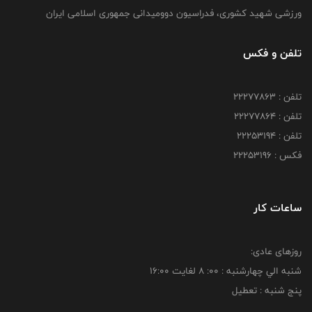
ورزشی شهید کشوری، فدراسیون دوومیدانی جمهوری اسلامی ایران
تلفن و فکس
تلفن : 22277863
تلفن : 22277864
تلفن : 22253194
فکس : 22253196
ساعات کار
روزهای عادی:
شنبه الي چهارشنبه : 00: 8 لغايت 16:00
پنج شنبه : تعطیل