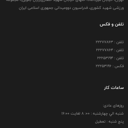
ورزشی شهید کشوری، فدراسیون دوومیدانی جمهوری اسلامی ایران
تلفن و فکس
تلفن : 22277863
تلفن : 22277864
تلفن : 22253194
فکس : 22253196
ساعات کار
روزهای عادی:
شنبه الي چهارشنبه : 00: 8 لغايت 16:00
پنج شنبه : تعطیل