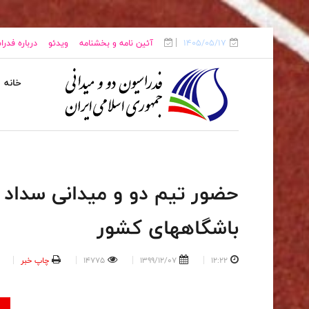
1405/05/17
آئین نامه و بخشنامه
ویدئو
درباره فدر
خانه
حضور تیم دو و میدانی سداد د
باشگاههای کشور
12:22
1399/12/07
14775
چاپ خبر