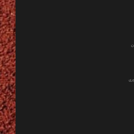
ن
وری