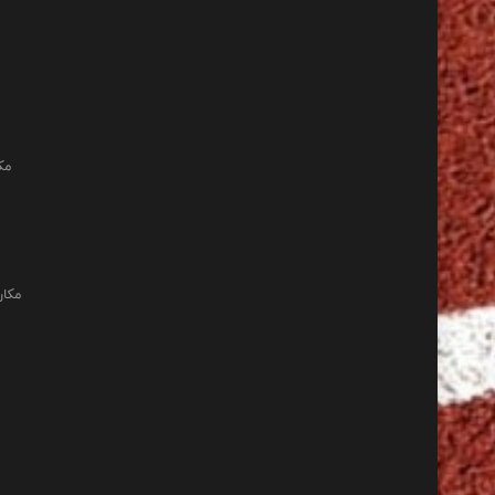
مک
مکان