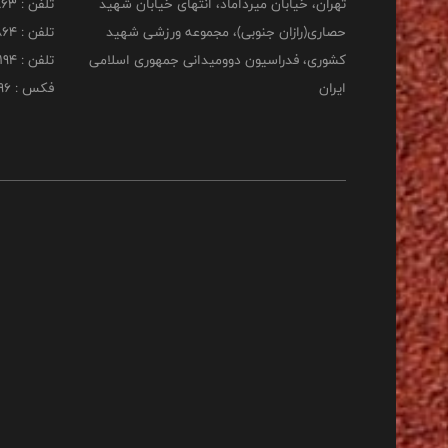
تهران، خیابان میرداماد، انتهای خیابان شهید
تلفن : 22277863
حصاری(رازان جنوبی)، مجموعه ورزشی شهید
تلفن : 22277864
کشوری، فدراسیون دوومیدانی جمهوری اسلامی
تلفن : 22253194
ایران
فکس : 22253196