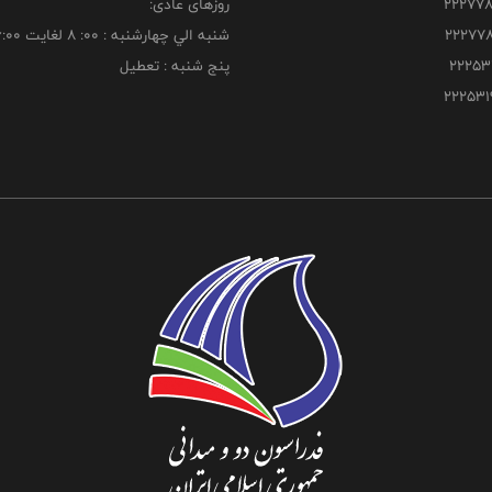
روزهای عادی:
شنبه الي چهارشنبه : 00: 8 لغايت 16:00
پنج شنبه : تعطیل