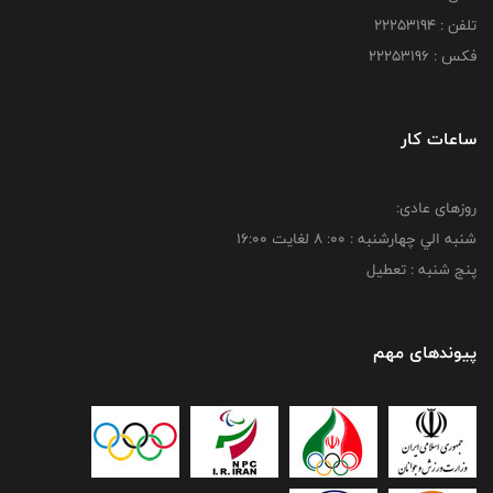
تلفن : 22253194
فکس : 22253196
ساعات کار
روزهای عادی:
شنبه الي چهارشنبه : 00: 8 لغايت 16:00
پنج شنبه : تعطیل
پیوندهای مهم