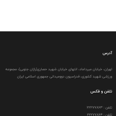
آدرس
تهران، خیابان میرداماد، انتهای خیابان شهید حصاری(رازان جنوبی)، مجموعه
ورزشی شهید کشوری، فدراسیون دوومیدانی جمهوری اسلامی ایران
تلفن و فکس
تلفن : 22277863
تلفن : 22277864