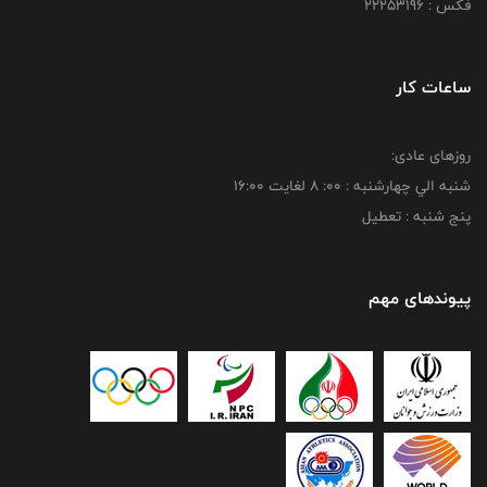
فکس : 22253196
ساعات کار
روزهای عادی:
شنبه الي چهارشنبه : 00: 8 لغايت 16:00
پنج شنبه : تعطیل
پیوندهای مهم