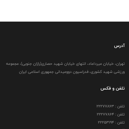
آدرس
تهران، خیابان میرداماد، انتهای خیابان شهید حصاری(رازان جنوبی)، مجموعه
ورزشی شهید کشوری، فدراسیون دوومیدانی جمهوری اسلامی ایران
تلفن و فکس
تلفن : 22277863
تلفن : 22277864
تلفن : 22253194