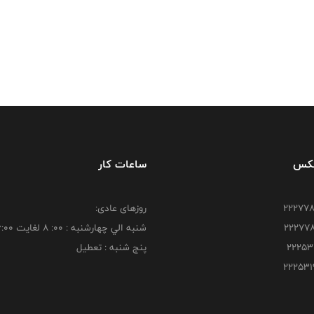
فکس
ساعات کار
روزهای عادی:
شنبه الي چهارشنبه : 00: 8 لغايت 16:00
پنج شنبه : تعطیل