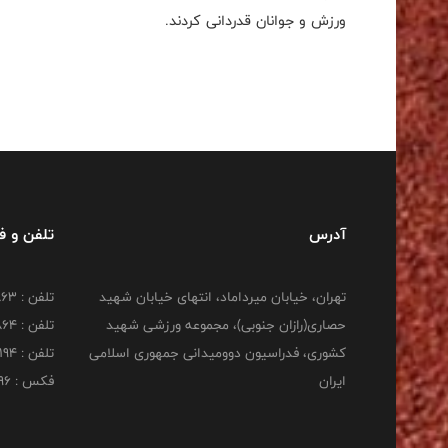
ورزش و جوانان قدردانی کردند.
آدرس
تلفن و 
تهران، خیابان میرداماد، انتهای خیابان شهید
تلفن : 22277863
حصاری(رازان جنوبی)، مجموعه ورزشی شهید
تلفن : 22277864
کشوری، فدراسیون دوومیدانی جمهوری اسلامی
تلفن : 22253194
ایران
فکس : 22253196