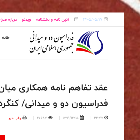
1405/05/17
آئین نامه و بخشنامه
ویدئو
درباره فدر
خانه
عقد تفاهم نامه همکاری میان ب
فدراسیون‌ دو و میدانی/ کنگر
22:47
1399/12/15
20687
چاپ خبر