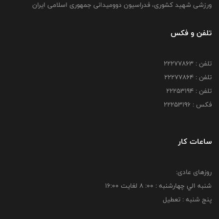
ورزشی شهید کشوری، فدراسیون دوومیدانی جمهوری اسلامی ایران
تلفن و فکس
تلفن : 22277863
تلفن : 22277864
تلفن : 22253194
فکس : 22253196
ساعات کار
روزهای عادی:
شنبه الي چهارشنبه : 00: 8 لغايت 16:00
پنج شنبه : تعطیل