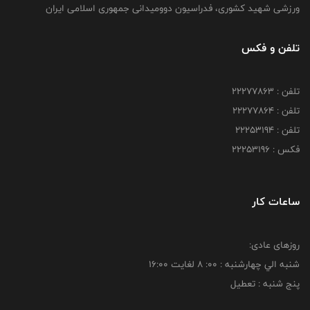
ورزشی شهید کشوری، فدراسیون دوومیدانی جمهوری اسلامی ایران
تلفن و فکس
تلفن : 22277863
تلفن : 22277864
تلفن : 22253194
فکس : 22253196
ساعات کار
روزهای عادی:
شنبه الي چهارشنبه : 00: 8 لغايت 16:00
پنج شنبه : تعطیل