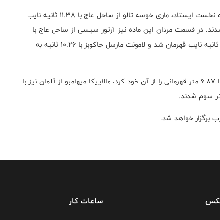
در ۱۰۰ متر زنان دافنه شیپرز از هلند با ۱۱.۲۶ ثانیه در جایگاه نخست ایستاد، ماری خوسه تالو از ساحل عاج با ۱۱.۳۸ ثانیه نایب
آه از انگلستان با ۱۱.۴۴ ثانیه سوم شدند. در قسمت مردان این ماده نیز آرتور سیسی از ساحل عاج با
۱۰.۱۰ ثانیه به قهرمانی رسید. دنیز آلماس از آلمان با ۱۰.۲۵ ثانیه نایب قهرمان شد و لامونت مارسل جاکوبز با ۱۰.۲۶ ثانیه به
همچنین در پرش طول زنان مارینا بخ-رومانچوک از اوکراین با ۶.۸۷ متر قهرمانی را از آن خود کرد، مالاییکا میهامبو از آلمان نیز با
رب برگزار خواهد شد.
فکس
ساعات کار