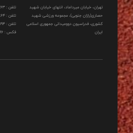
تهران، خیابان میرداماد، انتهای خیابان شهید
تلفن : 22277863
حصاری(رازان جنوبی)، مجموعه ورزشی شهید
تلفن : 22277864
کشوری، فدراسیون دوومیدانی جمهوری اسلامی
تلفن : 22253194
ایران
فکس : 22253196