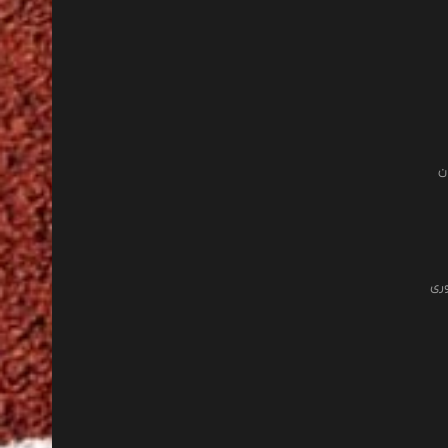
ن
وری