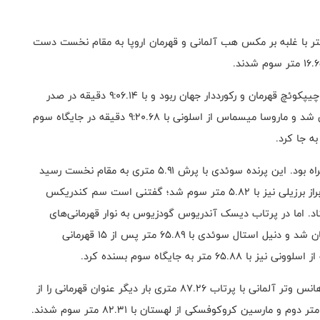
رش سه گام مردان کریستین تیلر از آمریکا با ۱۷.۵۷ متر با غلبه بر مکس هب آلمانی و قهرمان اروپا به مقام نخست دست
در ۳۰۰۰ متر با مانع زنان هیوین کینگ عنوان قهرمانی را از چیپکوئچ قهرمان و رکورددار جهان ربود و با ۹:۰۶.۱۴ دقیقه در صدر
قرار گرفت. بئاتریس چپکوئچ با ۹:۱۰.۰۷ دقیقه نایب قهرمان شد و ماروسا میسماس از اسلونی با ۹:۲۰.۶۸ دقیقه در جایگاه سوم
به جا کرد.
پرش با نیزه مردان باز هم با قهرمانی آرماند دوپلانتیس همراه بود. این پرنده سوئدی با پرش ۵.۹۱ متری به مقام نخست رسید
و پیوتر لیسک لهستانی با ۵.۸۲ متر نایب قهرمان و تیاگو براز برزیلی نیز با ۵.۸۲ متر سوم ‌شد؛ گفتنی است سم کندریکس
 رقابت‌ها ایستاد. اما در پرتاب دیسک آندریوس گودزیوس به نوار قهرمانی‌های
استال پایان داد؛ این پرتابگر لیتوانیایی با ۶۶.۷۲ متر قهرمان شد و دنیل استال سوئدی با ۶۵.۸۹ متر پس از ۱۵ قهرمانی
به جایگاه سوم بسنده کرد.
در دیگر رقابت‌های جذاب شب گذشته و در پرتاب نیزه یوهانس وتر آلمانی با پرتاب ۸۷.۲۶ متری بار دیگر عنوان قهرمانی را از