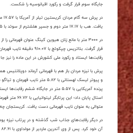
جایگاه سوم قرار گرفت و رکورد اقیانوسيه را شکست.
در پ
یافت. هب با ۱۷.۱۷ متر دوم و جسپر هلشترم از سوئد با ۱۶.۶۵ متر سوم شدند.
رقابت‌ها ایستاد و رکورد ملی کشورش در این ماده را نیز جا 
پرنده آمریکایی با ۵.۵۷ متر در جایگاه ششم
متوالی به عنوان نایب قهرمانی دست یافت. کریستجان چه از اسلوونی نیز با ۶۵.۸۸ متر 
آن خود کرد. پس از وی آندرین ماردیر از مولداوی با ۸۲.۶۱ متر دوم و مارسین کروکوفسکی از لهستان با ۸۲.۳۱ متر سوم شدند.