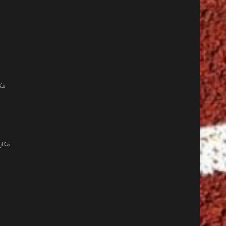
مک
مکان