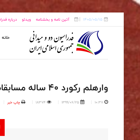
1405/05/15
آئین نامه و بخشنامه
ویدئو
درباره فدر
خانه
وارهلم رکورد ۴۰ ساله مسابقات ایستف را جا به جا کرد
10:37
1399/06/25
18374
چاپ خبر