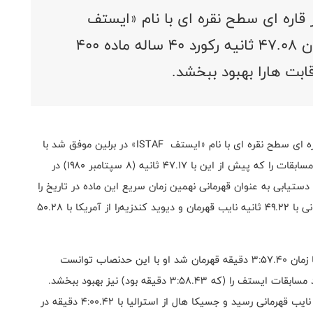
 قاره ای سطح نقره ای با نام «ایستف
ISTAF» در برلین موفق شد با زمان ۴۷.۰۸ ثانیه رکورد ۴۰ ساله ماده ۴۰۰
قابت هارا بهبود ببخشد.
به گزارش روابط عمومی؛کارستن وارهلم در مسابقات تور قاره ای سطح نقره ای با نام «ایستف ISTAF» در برلین موفق شد با
زمان ۴۷.۰۸ ثانیه رکورد ۴۰ ساله ماده ۴۰۰ متر با مانع این مسابقات را که پیش از این با ۴۷.۱۷ ثانیه (۸ سپتامبر ۱۹۸۰) در
دستیابی به عنوان قهرمانی نهمین زمان سریع این ماده در تاریخ را
نیز به نام خود ثبت کند. پس از وی راسموس مگی از استونی با ۴۹.۲۲ ثانیه نایب قهرمان و دیوید کندزیه‌را از آمریکا با ۵۰.۲۸
در دیگر رقابت ها و در ۱۵۰۰ متر زنان، لورا موییر انگلیسی با زمان ۳:۵۷.۴۰ دقیقه قهرمان شد او با این حدنصاب توانست
بهترین نتیجه سال این ماده را به نام خود ثبت کند و رکورد مسابقات ایستف را (که ۳:۵۸.۴۳ دقیقه بود) نیز بهبود ببخشد.
پس از وی هموطنش لارا وایتمن با ۴:۰۰.۰۹ دقیقه به مقام نایب قهرمانی رسید و جسیکا هال از استرالیا با ۴:۰۰.۴۲ دقیقه در