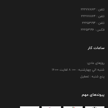
تلفن : 22277863
تلفن : 22277864
تلفن : 22253194
فکس : 22253196
ساعات کار
روزهای عادی:
شنبه الي چهارشنبه : 00: 8 لغايت 16:00
پنج شنبه : تعطیل
پیوندهای مهم