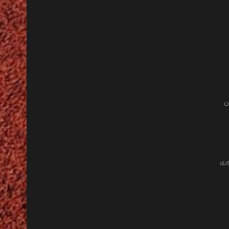
ن
وری