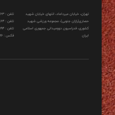
تهران، خیابان میرداماد، انتهای خیابان شهید
تلفن : 22277863
حصاری(رازان جنوبی)، مجموعه ورزشی شهید
تلفن : 22277864
کشوری، فدراسیون دوومیدانی جمهوری اسلامی
تلفن : 22253194
ایران
فکس : 22253196