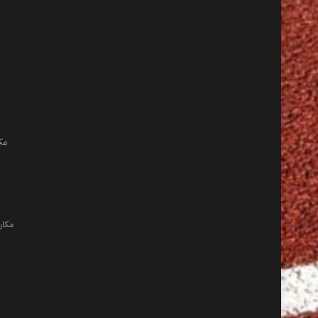
مک
مکان