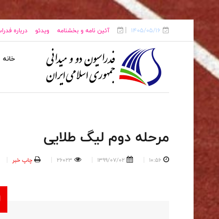
1405/05/16
آئین نامه و بخشنامه
ویدئو
درباره فدرا
خانه
مرحله دوم لیگ طلایی
10:56
1399/07/02
26023
چاپ خبر