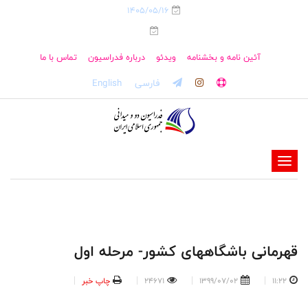
1405/05/16
آئین نامه و بخشنامه
ویدئو
درباره فدراسیون
تماس با ما
فارسی
English
-
-
-
-
-
قهرمانی باشگاههای کشور- مرحله اول
-
11:22
1399/07/02
24671
چاپ خبر