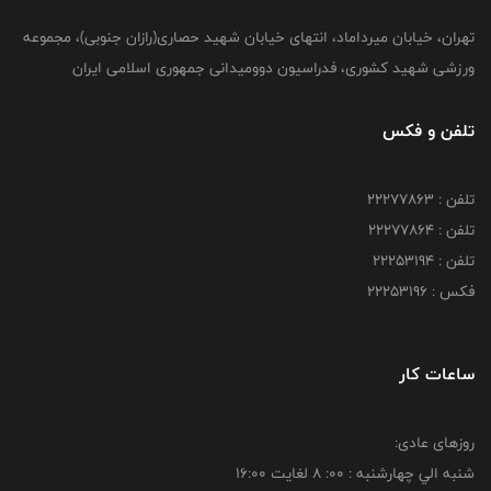
تهران، خیابان میرداماد، انتهای خیابان شهید حصاری(رازان جنوبی)، مجموعه
ورزشی شهید کشوری، فدراسیون دوومیدانی جمهوری اسلامی ایران
تلفن و فکس
تلفن : 22277863
تلفن : 22277864
تلفن : 22253194
فکس : 22253196
ساعات کار
روزهای عادی:
شنبه الي چهارشنبه : 00: 8 لغايت 16:00