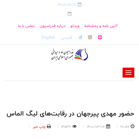
1405/05/16
آئین نامه و بخشنامه
ویدئو
درباره فدراسیون
تماس با ما
فارسی
English
-
-
-
-
-
حضور مهدی پیرجهان در رقابت‌های لیگ الماس
-
20:57
1400/03/06
13536
چاپ خبر