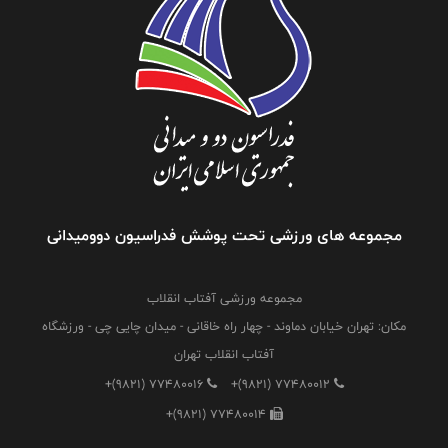
مجموعه های ورزشی تحت پوشش فدراسیون دوومیدانی
مجموعه ورزشی آفتاب انقلاب
مکان: تهران خیابان دماوند - چهار راه خاقانی - میدان چایی چی - ورزشگاه
آفتاب انقلاب تهران
+(9821) 77480016
+(9821) 77480012
+(9821) 77480014