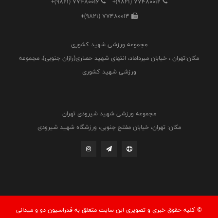
+(9821) 77480016
+(9821) 77480012
+(9821) 77480014
مجموعه ورزشی شهید کشوری
مکان:تهران ، خیابان میرداماد، انتهای شهید حصاری(رازان جنوبی)، مجموعه
ورزشی شهید کشوری
مجموعه ورزشی شهید شیرودی تهران
مکان: تهران، خیابان مفتح جنوبی، ورزشگاه شهید شیرودی
© کليه حقوق خبری و تصويری اين سايت متعلق به فدراسيون دو و میدانی