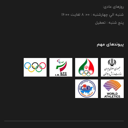
روزهای عادی:
شنبه الي چهارشنبه : 00: 8 لغايت 16:00
پنج شنبه : تعطیل
پیوندهای مهم