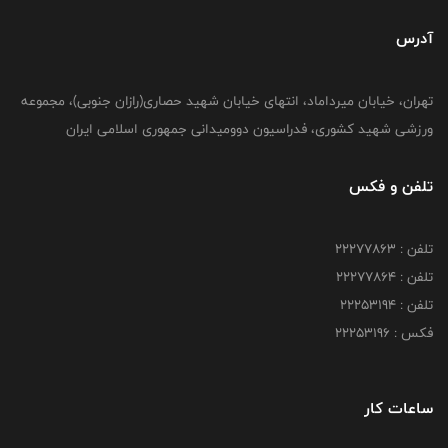
آدرس
تهران، خیابان میرداماد، انتهای خیابان شهید حصاری(رازان جنوبی)، مجموعه
ورزشی شهید کشوری، فدراسیون دوومیدانی جمهوری اسلامی ایران
تلفن و فکس
تلفن : 22277863
تلفن : 22277864
تلفن : 22253194
فکس : 22253196
ساعات کار