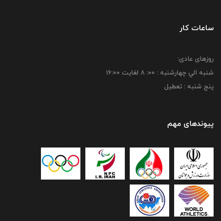
ساعات کار
روزهای عادی:
شنبه الي چهارشنبه : 00: 8 لغايت 16:00
پنج شنبه : تعطیل
پیوندهای مهم