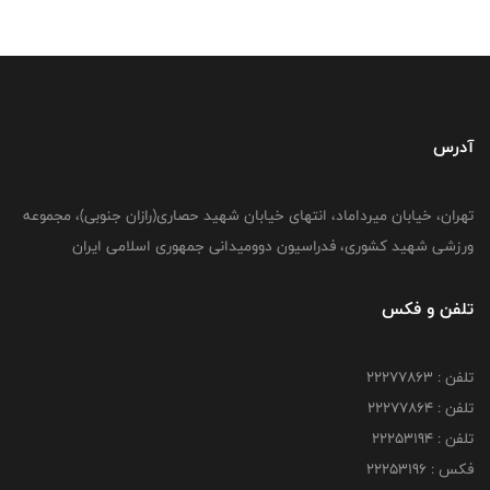
آدرس
تهران، خیابان میرداماد، انتهای خیابان شهید حصاری(رازان جنوبی)، مجموعه
ورزشی شهید کشوری، فدراسیون دوومیدانی جمهوری اسلامی ایران
تلفن و فکس
تلفن : 22277863
تلفن : 22277864
تلفن : 22253194
فکس : 22253196