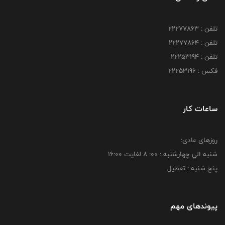
تلفن : 22277863
تلفن : 22277864
تلفن : 22253194
فکس : 22253196
ساعات کار
روزهای عادی:
شنبه الي چهارشنبه : 00: 8 لغايت 16:00
پنج شنبه : تعطیل
پیوندهای مهم