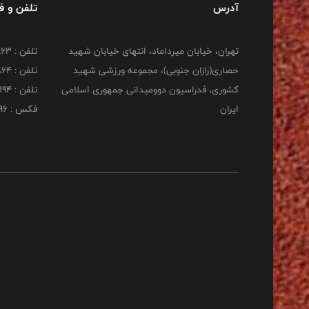
آدرس
تلفن و 
تهران، خیابان میرداماد، انتهای خیابان شهید
تلفن : 22277863
حصاری(رازان جنوبی)، مجموعه ورزشی شهید
تلفن : 22277864
کشوری، فدراسیون دوومیدانی جمهوری اسلامی
تلفن : 22253194
ایران
فکس : 22253196