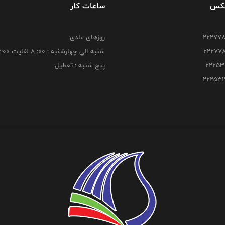
فکس
ساعات کار
روزهای عادی:
شنبه الي چهارشنبه : 00: 8 لغايت 16:00
پنج شنبه : تعطیل