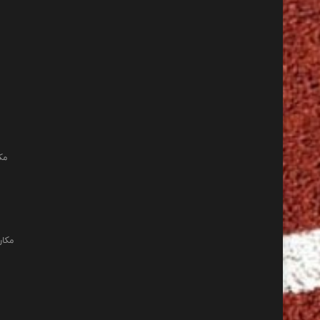
مک
مکان