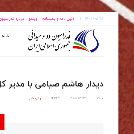
1405/05/18
آئین نامه و بخشنامه
ویدئو
درباره فدراسیون
خانه
دیدار هاشم صیامی با مدیر ک
09:17
1400/03/29
14249
چاپ خبر