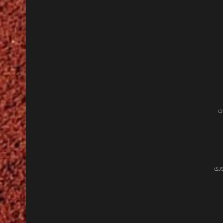
ن
وری