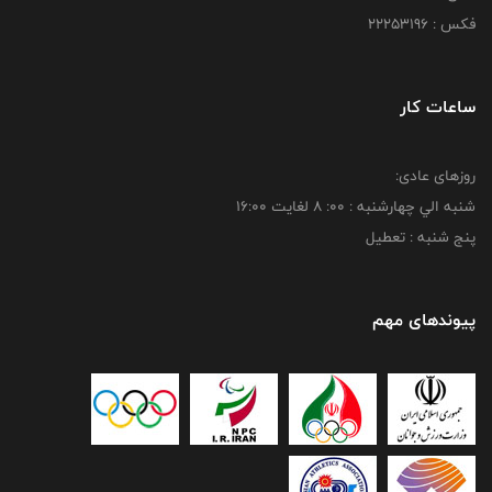
فکس : 22253196
ساعات کار
روزهای عادی:
شنبه الي چهارشنبه : 00: 8 لغايت 16:00
پنج شنبه : تعطیل
پیوندهای مهم