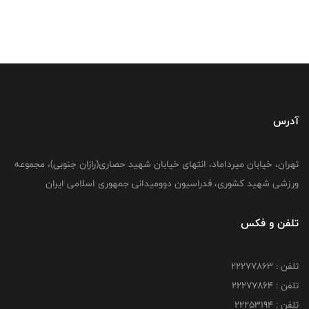
آدرس
تهران، خیابان میرداماد، انتهای خیابان شهید حصاری(رازان جنوبی)، مجموعه
ورزشی شهید کشوری، فدراسیون دوومیدانی جمهوری اسلامی ایران
تلفن و فکس
تلفن : 22277863
تلفن : 22277864
تلفن : 22253194