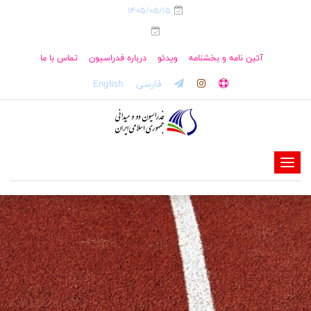
1405/05/15
آئین نامه و بخشنامه
ویدئو
درباره فدراسیون
تماس با ما
فارسی
English
-
-
-
-
-
-