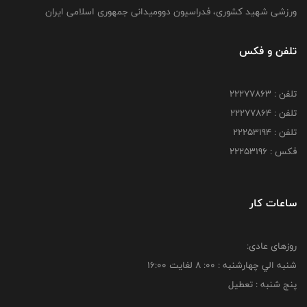
ورزشی شهید کشوری، فدراسیون دوومیدانی جمهوری اسلامی ایران
تلفن و فکس
تلفن : 22277863
تلفن : 22277864
تلفن : 22253194
فکس : 22253196
ساعات کار
روزهای عادی:
شنبه الي چهارشنبه : 00: 8 لغايت 16:00
پنج شنبه : تعطیل