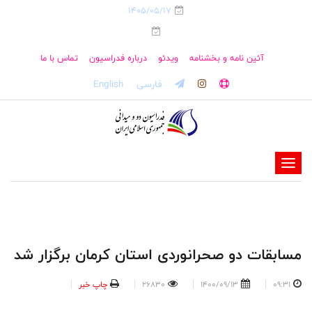
1405/05/17
آئین نامه و بخشنامه
ویدئو
درباره فدراسیون
تماس با ما
فارسی
English
-
-
-
-
-
مسابقات دو صحرانوردی استان کرمان برگزار شد
-
09:31
1400/09/13
26830
چاپ خبر