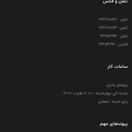
تلفن و فکس
تلفن : 22277863
تلفن : 22277864
تلفن : 22253194
فکس : 22253196
ساعات کار
روزهای عادی:
شنبه الي چهارشنبه : 00: 8 لغايت 16:00
پنج شنبه : تعطیل
پیوندهای مهم