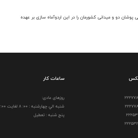
شان دو و میدانی کشورمان را در این اردو‌آما‌ه سازی بر عهده
فکس
ساعات کار
روزهای عادی:
شنبه الي چهارشنبه : 00: 8 لغايت 16:00
پنج شنبه : تعطیل