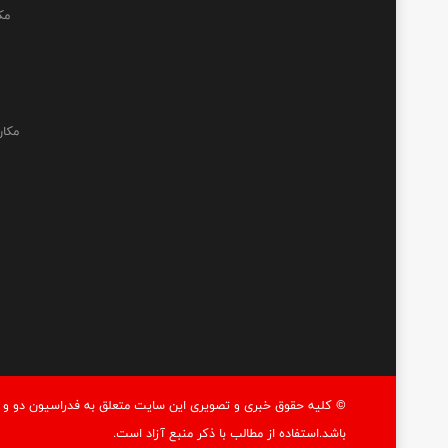
مک
مکان
© کليه حقوق خبری و تصويری اين سايت متعلق به فدراسيون دو و م
باشد.استفاده از مطالب با ذكر منبع آزاد است.