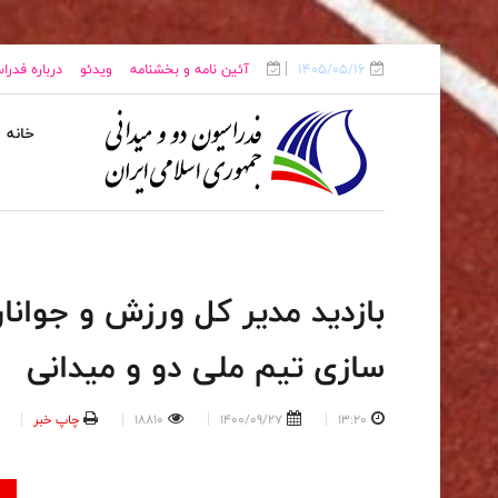
1405/05/16
آئین نامه و بخشنامه
ویدئو
درباره فدرا
خانه
بازدید مدیر کل ورزش و جوانان
سازی تیم ملی دو و میدانی
13:20
1400/09/27
18810
چاپ خبر