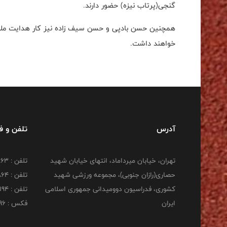
گنجی(پرتاب نیزه) حضور دارند.
همچنین حسن بادپی و حسن سیف زاده نیز کار هدایت ملی پو
خواهند داشت.
آدرس
تلفن و 
تهران، خیابان میرداماد، انتهای خیابان شهید
تلفن : 22277863
حصاری(رازان جنوبی)، مجموعه ورزشی شهید
تلفن : 22277864
کشوری، فدراسیون دوومیدانی جمهوری اسلامی
تلفن : 22253194
ایران
فکس : 22253196