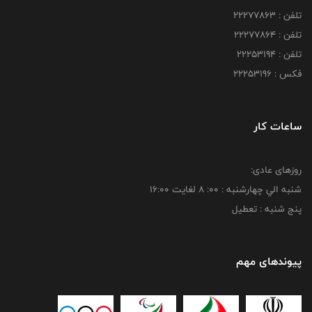
تلفن : 22277863
تلفن : 22277864
تلفن : 22253194
فکس : 22253196
ساعات کار
روزهای عادی:
شنبه الي چهارشنبه : 00: 8 لغايت 16:00
پنج شنبه : تعطیل
پیوندهای مهم