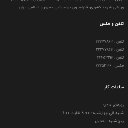
ورزشی شهید کشوری، فدراسیون دوومیدانی جمهوری اسلامی ایران
تلفن و فکس
تلفن : 22277863
تلفن : 22277864
تلفن : 22253194
فکس : 22253196
ساعات کار
روزهای عادی:
شنبه الي چهارشنبه : 00: 8 لغايت 16:00
پنج شنبه : تعطیل