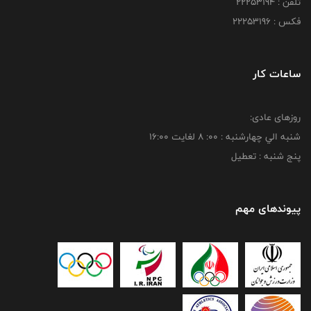
تلفن : 22253194
فکس : 22253196
ساعات کار
روزهای عادی:
شنبه الي چهارشنبه : 00: 8 لغايت 16:00
پنج شنبه : تعطیل
پیوندهای مهم