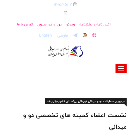
1405/05/17
آئین نامه و بخشنامه
ویدئو
درباره فدراسیون
تماس با ما
فارسی
English
-
-
-
-
در جریان مسابقات دو و میدانی قهرمانی بزرگسالان کشور برگزار شد
-
-
نشست اعضاء کمیته های تخصصی دو و
میدانی