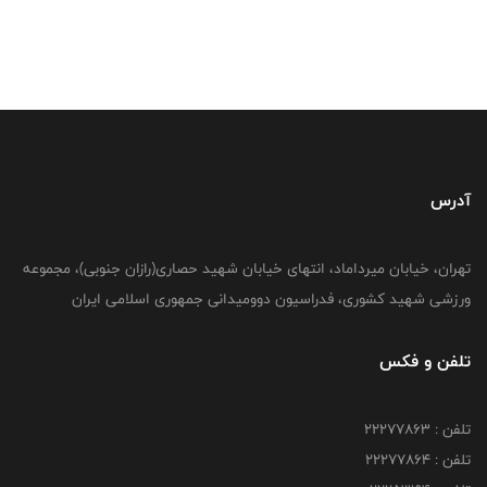
آدرس
تهران، خیابان میرداماد، انتهای خیابان شهید حصاری(رازان جنوبی)، مجموعه
ورزشی شهید کشوری، فدراسیون دوومیدانی جمهوری اسلامی ایران
تلفن و فکس
تلفن : 22277863
تلفن : 22277864