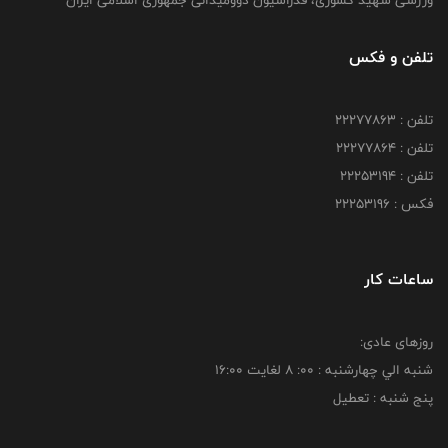
ورزشی شهید کشوری، فدراسیون دوومیدانی جمهوری اسلامی ایران
تلفن و فکس
تلفن : 22277863
تلفن : 22277864
تلفن : 22253194
فکس : 22253196
ساعات کار
روزهای عادی:
شنبه الي چهارشنبه : 00: 8 لغايت 16:00
پنج شنبه : تعطیل