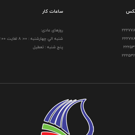
فکس
ساعات کار
روزهای عادی:
شنبه الي چهارشنبه : 00: 8 لغايت 16:00
پنج شنبه : تعطیل