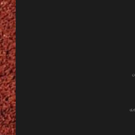
ن
وری