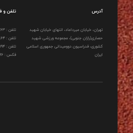
آدرس
تلفن و 
تهران، خیابان میرداماد، انتهای خیابان شهید
تلفن : 22277863
حصاری(رازان جنوبی)، مجموعه ورزشی شهید
تلفن : 22277864
کشوری، فدراسیون دوومیدانی جمهوری اسلامی
تلفن : 22253194
ایران
فکس : 22253196