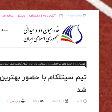
1405/05/15
آئین نامه و بخشنامه
ویدئو
درباره فدر
خانه
دومین دوره رقابت‌های بین‌المللی دو و میدانی جام امام رضا(ع)گرامیداشت استاد علی با
تیم سیتلکام با حضور بهترین‌
شد
10:26
1401/03/11
9768
چاپ خبر