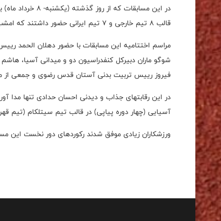
قالب ۸ تیم خارجی و ۷ تیم ایرانی حضور داشتند که امشب با معرفی تیم های اول تا سوم به کار خود پایام دادند.
مراسم اختتامیه این مسابقات با حضور دهلان الحمد رییس
شوگو ماران دبیرکل کنفدراسیون دو و میدانی آسیا، هاشم
فیروز رییس تربیت بدنی آستان قدس رضوی و جمعی از مس
آسیایی (چهار دوره پیاپی) در قالب تیم سیتلکام (تیم قهر
ورزشکاران زیادی موفق شدند رکوردهای دور نخست این مسابق