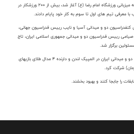
در این مسابقات که از روز گذشته (یکشنبه- ۸ خرداد ماه) به میزبانی ورزشگاه امام رضا (ع) آغاز شد، بیش از ۲۰۰ ورزشکار در
 کنفدراسیون دو و میدانی آسیا و نایب رییس فدراسیون جهانی،
 صیامی رییس فدراسیون دو و میدانی جمهوری اسلامی ایران، تاج
ئولین برگزار شد.
در این رقابتهای جذاب و دیدنی احسان حدادی تنها مدا آور دو و میدانی ایران در المپیک لندن و دارنده ۴ مدال طلای بازیهای
مان) شرکت کرد.
ات را جابجا کنند و بهبود بخشند.