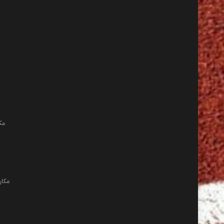
مک
مکان