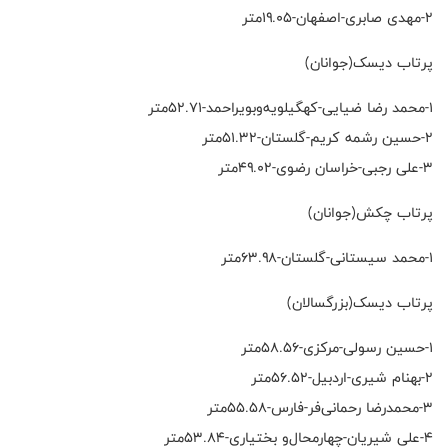
۲-مهدی صابری-اصفهان-۱۹.۰۵متر
پرتاب دیسک(جوانان)
۱-محمد رضا ضیایی-کهگیلویه‌وبویراحمد-۵۲.۷۱متر
۲-حسین رشمه کریم-گلستان-۵۱.۳۲متر
۳-علی رجبی-خراسان رضوی-۴۹.۰۲متر
پرتاب چکش(جوانان)
۱-محمد سیستانی-گلستان-۶۳.۹۸متر
پرتاب دیسک(بزرگسالان)
۱-حسین رسولی-مرکزی-۵۸.۵۶متر
۲-بهنام شیری-اردبیل-۵۶.۵۲متر
۳-محمدرضا رحمانی‌فر-فارس-۵۵.۵۸متر
۴-علی شیریان-چهارمحال‌و بختیاری-۵۳.۸۴متر