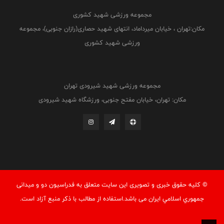
مجموعه ورزشی شهید کشوری
مکان:تهران ، خیابان میرداماد، انتهای شهید حصاری(رازان جنوبی)، مجموعه
ورزشی شهید کشوری
مجموعه ورزشی شهید شیرودی تهران
مکان: تهران، خیابان مفتح جنوبی، ورزشگاه شهید شیرودی
© کليه حقوق خبری و تصويری اين سايت متعلق به فدراسيون دو و میدانی
جمهوري اسلامي ايران می باشد.استفاده از مطالب با ذكر منبع آزاد است.