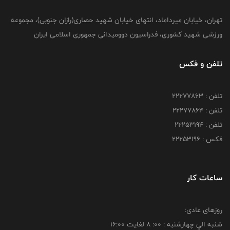
تهران، خیابان میرداماد، انتهای خیابان شهید حصاری(رازان جنوبی)، مجموعه
ورزشی شهید کشوری، فدراسیون دوومیدانی جمهوری اسلامی ایران
تلفن و فکس
تلفن : 22277863
تلفن : 22277864
تلفن : 22253194
فکس : 22253196
ساعات کار
روزهای عادی:
شنبه الي چهارشنبه : 00: 8 لغايت 16:00