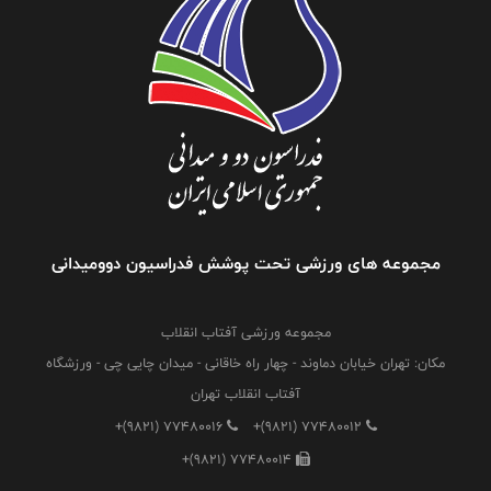
مجموعه های ورزشی تحت پوشش فدراسیون دوومیدانی
مجموعه ورزشی آفتاب انقلاب
مکان: تهران خیابان دماوند - چهار راه خاقانی - میدان چایی چی - ورزشگاه
آفتاب انقلاب تهران
+(9821) 77480016
+(9821) 77480012
+(9821) 77480014