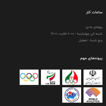
ساعات کار
روزهای عادی:
شنبه الي چهارشنبه : 00: 8 لغايت 16:00
پنج شنبه : تعطیل
پیوندهای مهم