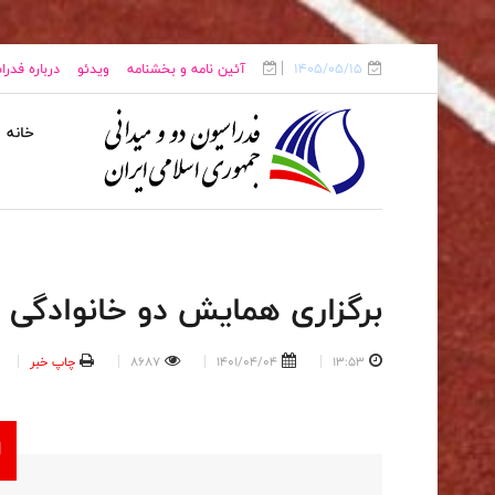
1405/05/15
آئین نامه و بخشنامه
ویدئو
درباره فدر
خانه
برگزاری همایش دو خانوادگی 
13:53
1401/04/04
8687
چاپ خبر