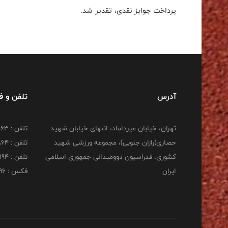
پرداخت جوایز نقدی، تقدیر شد.
آدرس
تلفن و 
تهران، خیابان میرداماد، انتهای خیابان شهید
تلفن : 22277863
حصاری(رازان جنوبی)، مجموعه ورزشی شهید
تلفن : 22277864
کشوری، فدراسیون دوومیدانی جمهوری اسلامی
تلفن : 22253194
ایران
فکس : 22253196