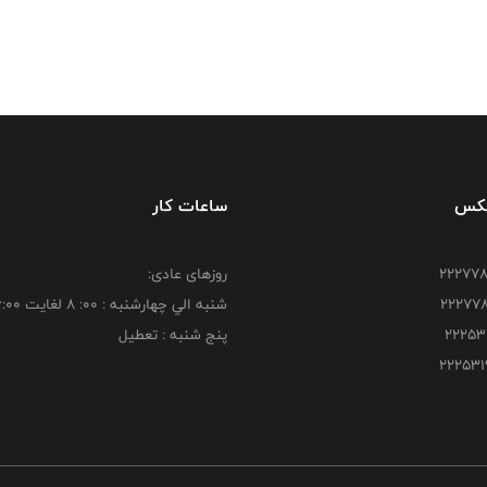
فکس
ساعات کار
روزهای عادی:
شنبه الي چهارشنبه : 00: 8 لغايت 16:00
پنج شنبه : تعطیل