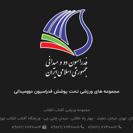
مجموعه های ورزشی تحت پوشش فدراسیون دوومیدانی
مجموعه ورزشی آفتاب انقلاب
ان: تهران خیابان دماوند - چهار راه خاقانی - میدان چایی چی - ورزشگاه آفتاب انقلاب تهرا
+(9821) 77480014
+(9821) 77480016
+(9821) 77480012