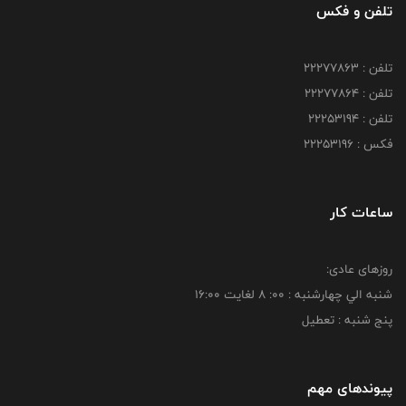
تلفن و فکس
تلفن : 22277863
تلفن : 22277864
تلفن : 22253194
فکس : 22253196
ساعات کار
روزهای عادی:
شنبه الي چهارشنبه : 00: 8 لغايت 16:00
پنج شنبه : تعطیل
پیوندهای مهم