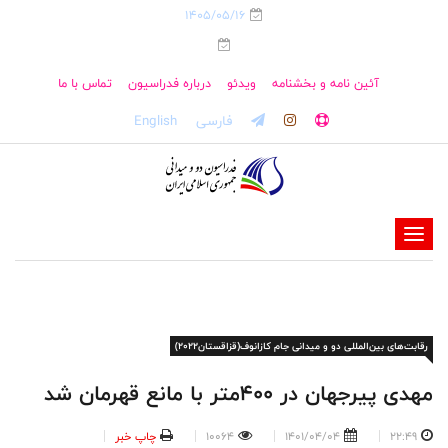
1405/05/16
آئین نامه و بخشنامه
ویدئو
درباره فدراسیون
تماس با ما
فارسی
English
-
-
-
-
رقابت‌های بین‌المللی دو و میدانی جام کازانوف(قزاقستان۲۰۲۲)
-
-
مهدی پیرجهان در ۴۰۰متر با مانع قهرمان شد
22:49
1401/04/04
10064
چاپ خبر