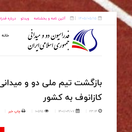
1405/05/15
آئین نامه و بخشنامه
ویدئو
درباره فدر
خانه
بازگشت تیم ملی دو و میدانی 
کازانوف به کشور
23:14
1401/04/07
10595
چاپ خبر