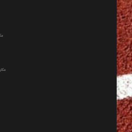
مک
مکان