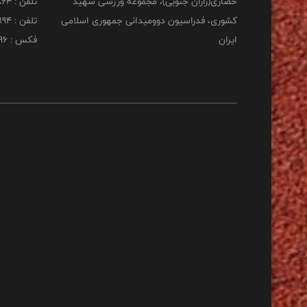
حصاری(رازان جنوبی)، مجموعه ورزشی شهید
تلفن : 22277864
کشوری، فدراسیون دوومیدانی جمهوری اسلامی
تلفن : 22253194
ایران
فکس : 22253196