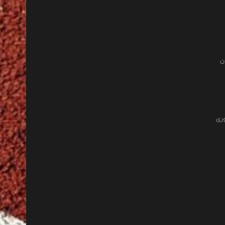
ن
وری