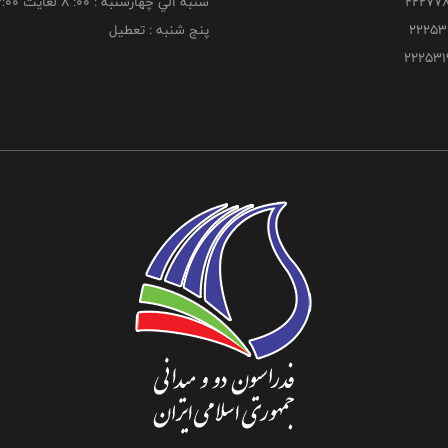
شنبه الي چهارشنبه : 00: 8 لغايت 16:00
پنج شنبه : تعطیل